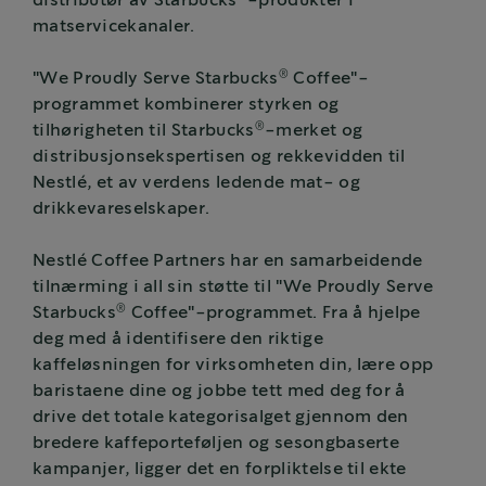
distributør av Starbucks
-produkter i
matservicekanaler.
®
"We Proudly Serve Starbucks
Coffee"-
programmet kombinerer styrken og
®
tilhørigheten til Starbucks
-merket og
distribusjonsekspertisen og rekkevidden til
Nestlé, et av verdens ledende mat- og
drikkevareselskaper.
Nestlé Coffee Partners har en samarbeidende
tilnærming i all sin støtte til "We Proudly Serve
®
Starbucks
Coffee"-programmet. Fra å hjelpe
deg med å identifisere den riktige
kaffeløsningen for virksomheten din, lære opp
baristaene dine og jobbe tett med deg for å
drive det totale kategorisalget gjennom den
bredere kaffeporteføljen og sesongbaserte
kampanjer, ligger det en forpliktelse til ekte