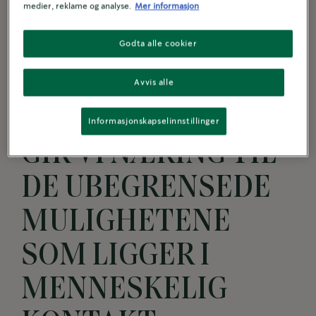
medier, reklame og analyse.
Mer informasjon
MED HVER ENESTE
SAMTALE,
Godta alle cookier
I HVERT ENESTE
Avvis alle
FELLESSKAP
Informasjonskapselinnstillinger
GIR VI NÆRING TIL
DE UBEGRENSEDE
MULIGHETENE
SOM LIGGER I
MENNESKELIG