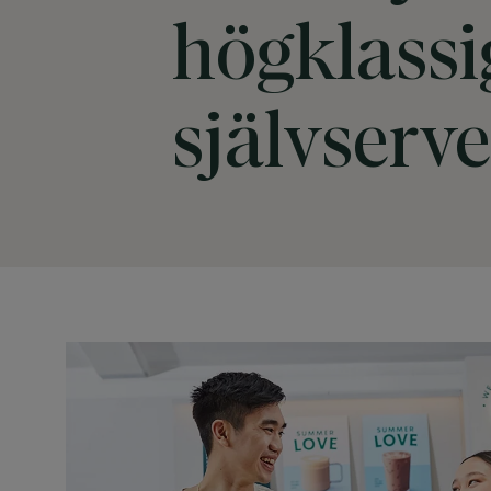
högklassi
självserv