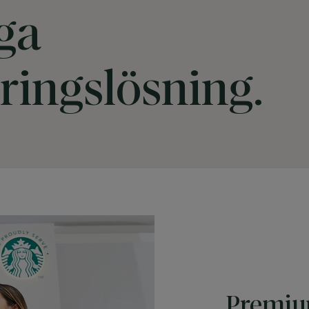
ga
eringslösning.
Premiu