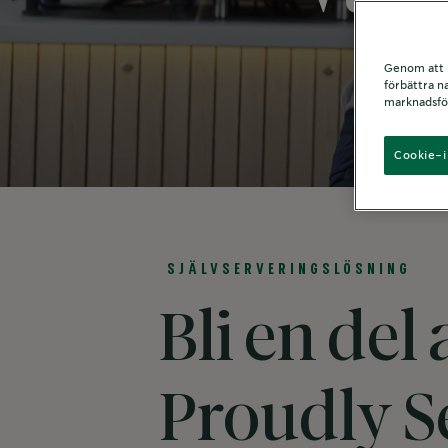
Genom att kl
förbättra n
marknadsför
Cookie-i
SJÄLVSERVERINGSLÖSNING
Bli en de
Proudly S