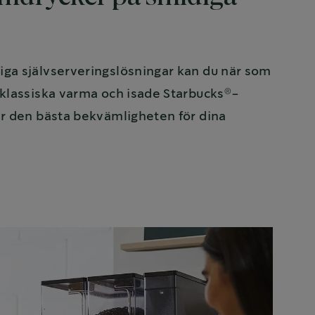
ga självserveringslösningar kan du när som
®
 klassiska varma och isade Starbucks
-
är den bästa bekvämligheten för dina