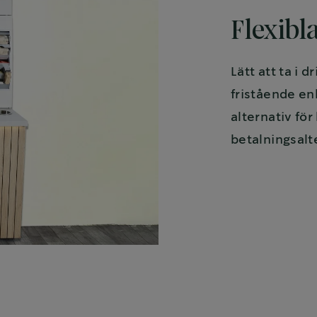
Flexibl
Lätt att ta i 
fristående en
alternativ för
betalningsalt