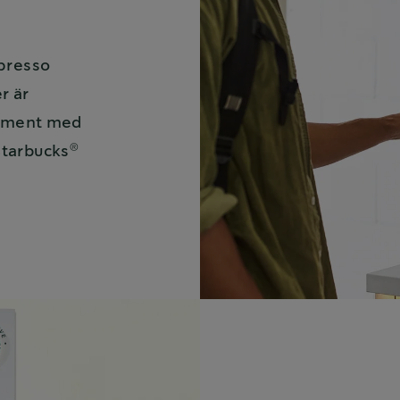
spresso
r är
timent med
®
Starbucks