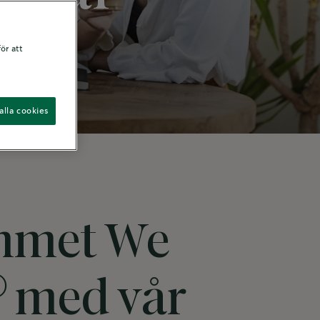
ör att
alla cookies
ammet We
®
med vår