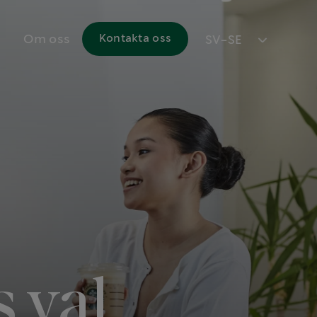
Om oss
Kontakta oss
SV-SE
s val